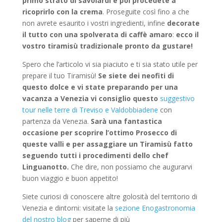
primo strato di savoiardi e poi procedete a
ricoprirlo con la crema
. Proseguite così fino a che
non avrete esaurito i vostri ingredienti, infine
decorate
il tutto con una spolverata di caffè amaro
:
ecco il
vostro tiramisù tradizionale pronto da gustare!
Spero che l’articolo vi sia piaciuto e ti sia stato utile per
prepare il tuo Tiramisù!
Se siete dei neofiti di
questo dolce e vi state preparando per una
vacanza a Venezia vi consiglio questo
suggestivo
tour nelle terre di Treviso e Valdobbiadene
con
partenza da Venezia.
Sarà una fantastica
occasione per scoprire l’ottimo Prosecco di
queste valli e per assaggiare un Tiramisù fatto
seguendo tutti i procedimenti dello chef
Linguanotto.
Che dire, non possiamo che augurarvi
buon viaggio e buon appetito!
Siete curiosi di conoscere altre golosità del territorio di
Venezia e dintorni: visitate la
sezione Enogastronomia
del nostro blog
per saperne di più