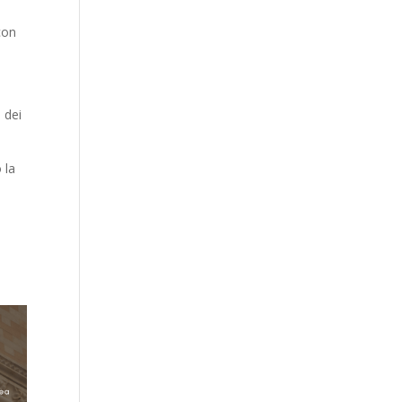
a
 con
 dei
 la