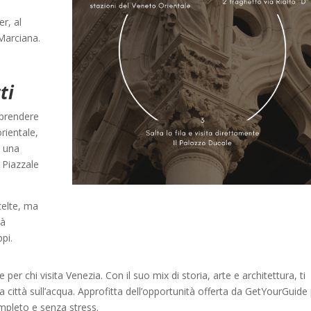
er, al
Marciana.
ti
 prendere
rientale,
, una
 Piazzale
scelte, ma
rà
pi.
r chi visita Venezia. Con il suo mix di storia, arte e architettura, ti
a città sull’acqua. Approfitta dell’opportunità offerta da GetYourGuide
mpleto e senza stress.