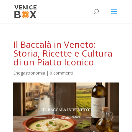
Il Baccalà in Veneto:
Storia, Ricette e Cultura
di un Piatto Iconico
Enogastronomia
|
0 commenti