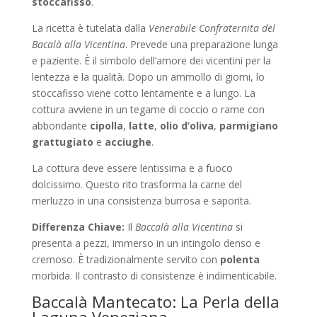
stoccafisso
.
La ricetta è tutelata dalla
Venerabile Confraternita del
Bacalà alla Vicentina
. Prevede una preparazione lunga
e paziente. È il simbolo dell’amore dei vicentini per la
lentezza e la qualità. Dopo un ammollo di giorni, lo
stoccafisso viene cotto lentamente e a lungo. La
cottura avviene in un tegame di coccio o rame con
abbondante
cipolla
,
latte
,
olio d’oliva
,
parmigiano
grattugiato
e
acciughe
.
La cottura deve essere lentissima e a fuoco
dolcissimo. Questo rito trasforma la carne del
merluzzo in una consistenza burrosa e saporita.
Differenza Chiave:
Il
Baccalà alla Vicentina
si
presenta a pezzi, immerso in un intingolo denso e
cremoso. È tradizionalmente servito con
polenta
morbida. Il contrasto di consistenze è indimenticabile.
Baccalà Mantecato: La Perla della
Laguna Veneziana