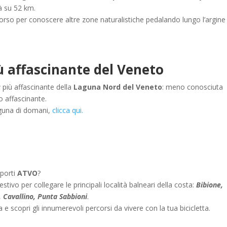
à su 52 km.
orso per conoscere altre zone naturalistiche pedalando lungo l’argine
ù affascinante del Veneto
a
più affascinante della
Laguna Nord del Veneto
: meno conosciuta
affascinante.
aguna di domani,
clicca qui.
sporti
ATVO
?
stivo per collegare le principali località balneari della costa:
Bibione,
, Cavallino, Punta Sabbioni
.
e scopri gli innumerevoli percorsi da vivere con la tua bicicletta.