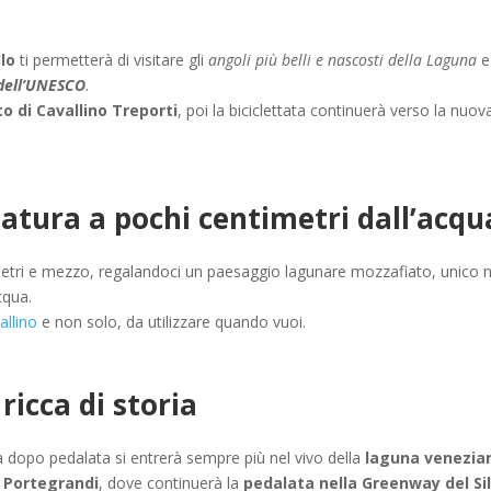
lo
ti permetterà di visitare gli
angoli più belli e nascosti della Laguna
e
dell’UNESCO
.
o di Cavallino Treporti
, poi la biciclettata continuerà verso la nuov
natura a pochi centimetri dall’acqu
metri e mezzo, regalandoci un paesaggio lagunare mozzafiato, unico n
cqua.
allino
e non solo, da utilizzare quando vuoi.
ricca di storia
a dopo pedalata si entrerà sempre più nel vivo della
laguna venezia
a
Portegrandi
, dove continuerà la
pedalata nella Greenway del Si