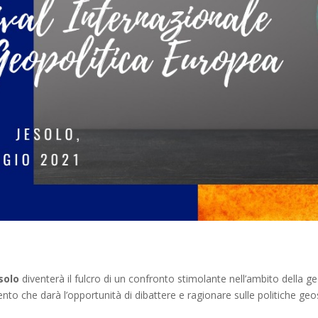
esolo
diventerà il fulcro di un confronto stimolante nell’ambito della ge
nto che darà l’opportunità di dibattere e ragionare sulle politiche g
.