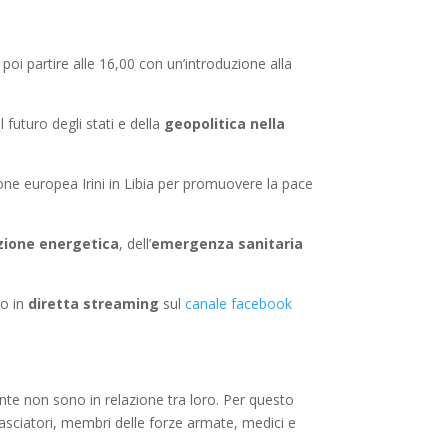
r poi partire alle 16,00 con un’introduzione alla
 futuro degli stati e della
geopolitica nella
ione europea Irini in Libia per promuovere la pace
zione energetica
, dell’
emergenza sanitaria
to in
diretta streaming
sul
canale facebook
ente non sono in relazione tra loro. Per questo
basciatori, membri delle forze armate, medici e