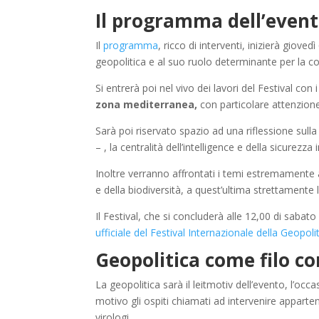
Il programma dell’even
Il
programma
,
ricco di interventi, inizierà gioved
geopolitica e al suo ruolo determinante per la
Si entrerà poi nel vivo dei lavori del Festival con 
zona mediterranea
,
con particolare attenzione 
Sarà poi riservato spazio ad una riflessione sull
– , la centralità dell’intelligence e della sicurezza
Inoltre verranno affrontati i temi estremamente
e della biodiversità, a quest’ultima strettamente 
Il Festival, che si concluderà alle 12,00 di sabat
ufficiale del Festival Internazionale della Geopol
Geopolitica come filo c
La geopolitica sarà il leitmotiv dell’evento, l’o
motivo gli ospiti chiamati ad intervenire appart
virologi.