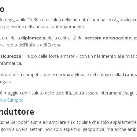
to
ì 6 maggio alle 15,30 con i saluti delle autorità comunali e regionali pe
 comprensione della nostra contemporaneità.
i temi della
diplomazia
, della centralità del
settore aerospaziale
nel
al ruolo dell’Italia e dell’Europa.
a
sicurezza
: il ruolo delle forze armate – con un riferimento alla miss
 informatica.
 attuali della competizione economica globale nel campo della
transi
legata.
o 8 maggio con il saluto delle autorità, potrà essere interamente segui
itica Europea
.
onduttore
ccasione per poter aprire ed ampliare su discipline che solo apparentem
engono a diversi settori: non solo esperti di geopolitica, ma anche am