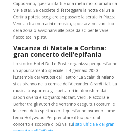
Capodanno, questa infatti è una meta molto amata da
VIP e star. Se decidete di festeggiare la notte del 31 a
Cortina potete scegliere se passare la serata in Piazza
Venezia tra mercatini e musica, spostarvi nei vari club
della zona o avvicinarvi alle piste da sci per le varie
fiaccolate in pista.
Vacanza di Natale a Cortina:
gran concerto dell’epifania
Lo storico Hotel De Le Poste organizza per quest’anno
un appuntamento speciale. Il 4 gennaio 2020
l’Ensemble dei Virtuosi del Teatro “La Scala” di Milano
si esibiranno nella cornice dell’Alexander Girardi Hall. La
musica trasporterà gli spettatori in atmosfere dai
sapori diversi e sognanti: Mozart, Verdi, Piazzolla e
Barber tra gli autori che verranno eseguiti. I costumi e
le scene dello spettacolo di quest’anno avranno come
tema Hollywood. Per prenotare il tuo posto al
concerto e scoprire di più vai su
l sito ufficiale del gran
concerto dell’Epifania
.