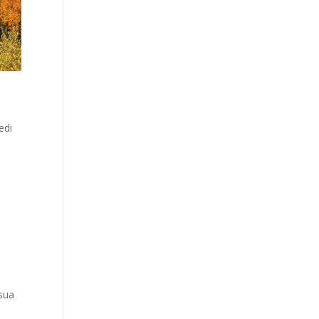
edi
 sua
a