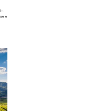
sti
one e