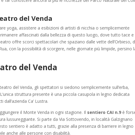
 e far conoscere ancora di più le ricchezze del Parco Naturale dei Coll
teatro del Venda
are yoga, assistere a esibizioni di artisti di nicchia o semplicemente
n rimanere affascinati dalla bellezza di questo luogo, dove tutto tace e 
teatro offre scorci spettacolari che spaziano dalle vette dell’Orbieso, d
a, con la possibilità di scorgere, nelle giornate più limpide, persino l
eatro del Venda
eatro del Venda, gli spettatori si siedono semplicemente sull’erba,
 L’unica struttura presente è una piccola casupola in legno dedicata
ti dall’azienda Ca’ Lustra.
ggiungere il Monte Venda in ogni stagione. Il
sentiero CAI n.9
è forse
ra lussureggiante. Si parte da Via Sottovendo, in località Galzignano
to sentiero è adatto a tutti, grazie alla presenza di barriere in legno
ile anche alle persone con disabilità.