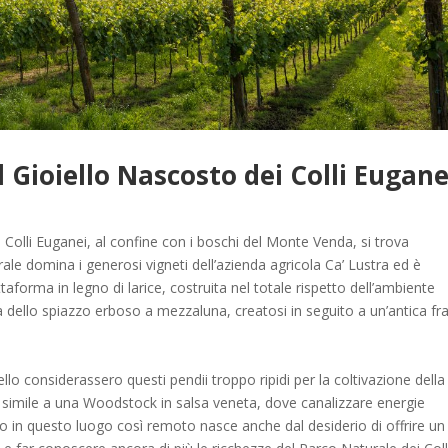
l Gioiello Nascosto dei Colli Eugane
ei Colli Euganei, al confine con i boschi del Monte Venda, si trova
ale domina i generosi vigneti dell’azienda agricola Ca’ Lustra ed è
forma in legno di larice, costruita nel totale rispetto dell’ambiente
a dello spiazzo erboso a mezzaluna, creatosi in seguito a un’antica fr
llo considerassero questi pendii troppo ripidi per la coltivazione della 
, simile a una Woodstock in salsa veneta, dove canalizzare energie
atro in questo luogo così remoto nasce anche dal desiderio di offrire un