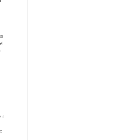
i
si
el
a
 il
 e