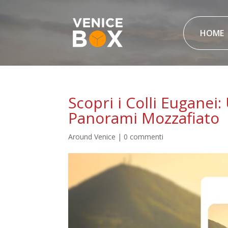
HOME
Scopri i Colli Euganei:
Panorami Mozzafiato
Around Venice
|
0 commenti