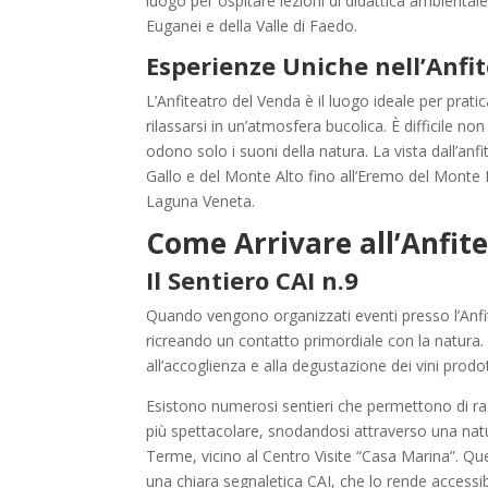
luogo per ospitare lezioni di didattica ambientale
Euganei e della Valle di Faedo.
Esperienze Uniche nell’Anfi
L’Anfiteatro del Venda è il luogo ideale per pratic
rilassarsi in un’atmosfera bucolica. È difficile no
odono solo i suoni della natura. La vista dall’anfi
Gallo e del Monte Alto fino all’Eremo del Monte Ru
Laguna Veneta.
Come Arrivare all’Anfit
Il Sentiero CAI n.9
Quando vengono organizzati eventi presso l’Anfit
ricreando un contatto primordiale con la natura.
all’accoglienza e alla degustazione dei vini prodot
Esistono numerosi sentieri che permettono di ra
più spettacolare, snodandosi attraverso una natu
Terme, vicino al Centro Visite “Casa Marina”. Ques
una chiara segnaletica CAI, che lo rende accessib