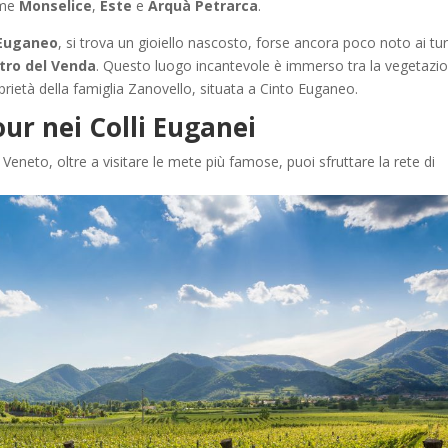
ome
Monselice
,
Este
e
Arquà Petrarca
.
 Euganeo
, si trova un gioiello nascosto, forse ancora poco noto ai turi
tro del Venda
. Questo luogo incantevole è immerso tra la vegetazi
oprietà della famiglia Zanovello, situata a Cinto Euganeo.
r nei Colli Euganei
Veneto, oltre a visitare le mete più famose, puoi sfruttare la rete di