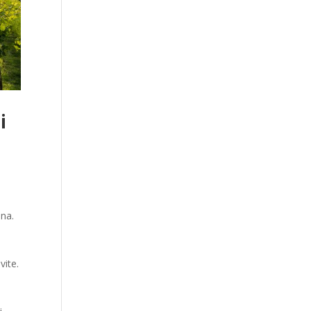
i
ana.
vite.