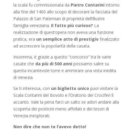
la scala fu commissionata da
Pietro Contarini
intorno
alla fine del 1400 allo scopo di decorare la facciata del
Palazzo di San Paternian di proprietà dell’illustre
famiglia veneziana.
Il fatto più curioso?
La
realizzazione di quest’opera non aveva una funzione
pratica, era
un semplice atto di prestigio
finalizzato
ad accrescere la popolarità della casata.
Insomma, è grazie a questo “concorso” tra le varie
casate che
d
a più di 500 anni
possiamo salire su
questa incantevole torre e ammirare una vista inedita
di Venezia.
Se ti interessa, con
un biglietto unico
puoi visitare la
Scala Contarini del Bovolo e l’Oratorio dei Crociferi lì
accanto. Vale la pena farci un salto se adori andare alla
scoperta dei posticini meno affollati e dei tesori di
Venezia inesplorati.
Non dire che non te l’avevo detto!