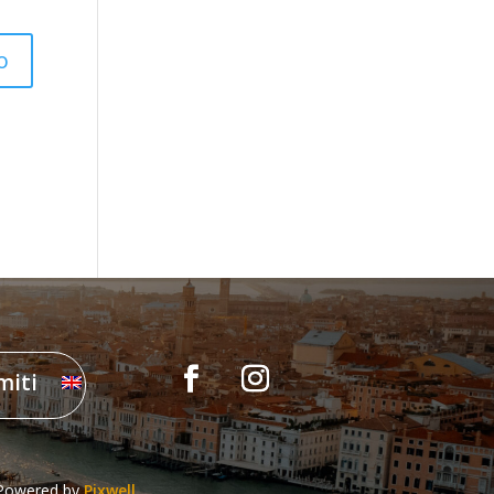
miti
Powered by
Pixwell