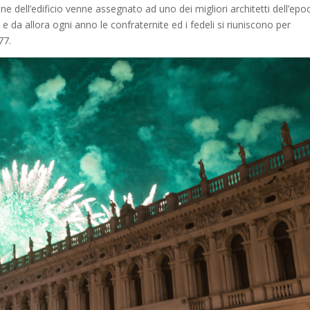
e dell’edificio venne assegnato ad uno dei migliori architetti dell’epo
 e da allora ogni anno le confraternite ed i fedeli si riuniscono per
77.