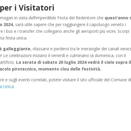
er i Visitatori
agari in vista dell’imperdibile Festa del Redentore che
quest’anno s
io 2024
, sarà utile sapere che per raggiungere il capoluogo veneto i
 i bus e i transfer che collegano anche gli aeroporti più vicini. Scorpi
sta festa unica.
ttà galleggiante
, rilassarvi e perdervi tra le meraviglie dei canali venez
! Le celebrazioni iniziano il venerdì e culminano la domenica, con il
artificio.
La serata di sabato 20 luglio 2024 vedrà il cielo sopra i
tacolo pirotecnico, momento clou delle festività.
e e sugli eventi correlati, potete visitare il sito ufficiale del Comune d
a Unica
.