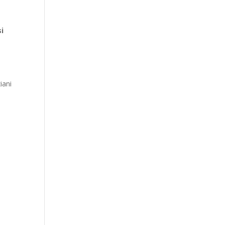
i
iani
l
i