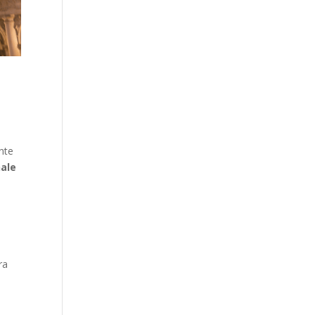
onte
nale
e
ra