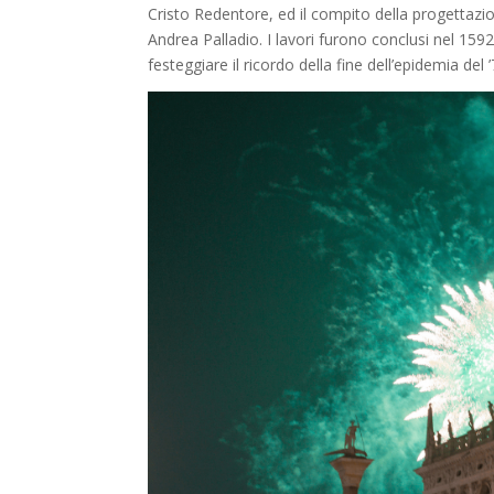
Cristo Redentore, ed il compito della progettazion
Andrea Palladio. I lavori furono conclusi nel 1592
festeggiare il ricordo della fine dell’epidemia del ’