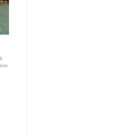
l
usso.