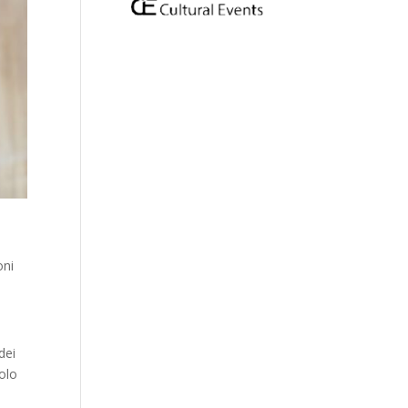
oni
dei
bolo