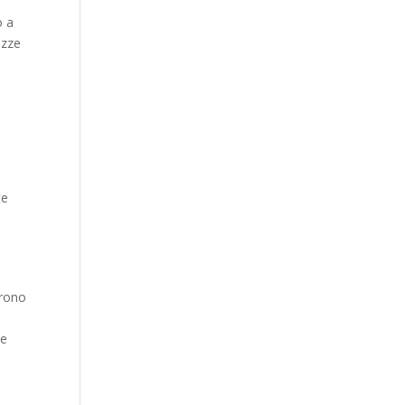
o a
ezze
te
frono
e
e