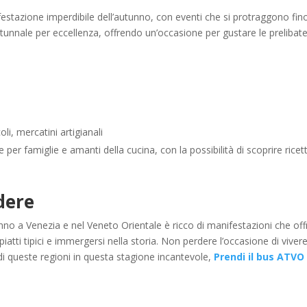
festazione imperdibile dell’autunno, con eventi che si protraggono fin
tunnale per eccellenza, offrendo un’occasione per gustare le prelibat
i, mercatini artigianali
per famiglie e amanti della cucina, con la possibilità di scoprire ricet
dere
unno a Venezia e nel Veneto Orientale è ricco di manifestazioni che of
 piatti tipici e immergersi nella storia. Non perdere l’occasione di viver
di queste regioni in questa stagione incantevole,
Prendi il bus ATVO