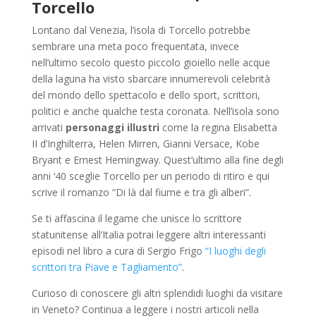
Torcello
Lontano dal Venezia, l’isola di Torcello potrebbe
sembrare una meta poco frequentata, invece
nell’ultimo secolo questo piccolo gioiello nelle acque
della laguna ha visto sbarcare innumerevoli celebrità
del mondo dello spettacolo e dello sport, scrittori,
politici e anche qualche testa coronata. Nell’isola sono
arrivati
personaggi illustri
come la regina Elisabetta
II d’Inghilterra, Helen Mirren, Gianni Versace, Kobe
Bryant e Ernest Hemingway. Quest’ultimo alla fine degli
anni ‘40 sceglie Torcello per un periodo di ritiro e qui
scrive il romanzo “
Di là dal fiume e tra gli alberi
”.
Se ti affascina il legame che unisce lo scrittore
statunitense all’Italia potrai leggere altri interessanti
episodi nel libro a cura di Sergio Frigo
“I luoghi degli
scrittori tra Piave e Tagliamento”
.
Curioso di conoscere gli altri splendidi luoghi da visitare
in Veneto? Continua a leggere i nostri articoli nella