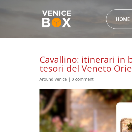
HOME
Cavallino: itinerari in 
tesori del Veneto Ori
Around Venice
|
0 commenti