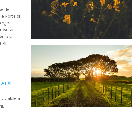
per le
le Porte di
mingo
troverai
erso via
a di
o IAT di
ciclabile a
ni.