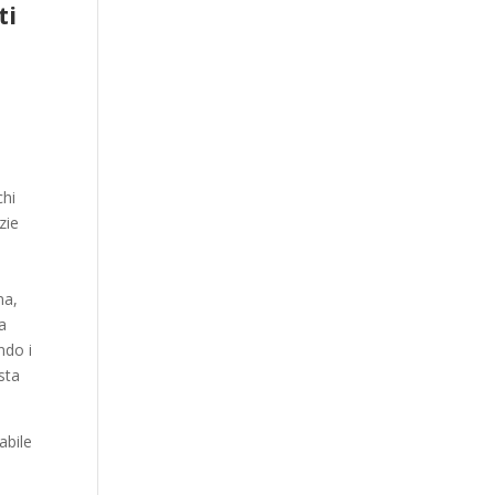
ti
chi
zie
na,
a
ndo i
sta
abile