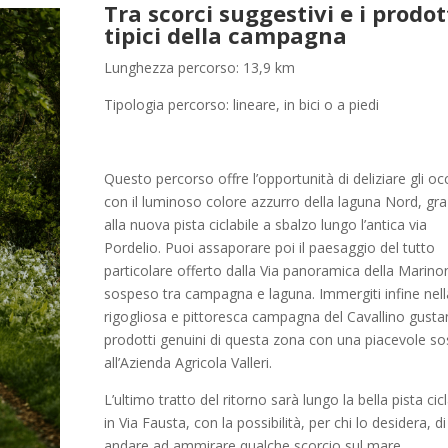
Tra scorci suggestivi e i prodot
tipici della campagna
Lunghezza percorso: 13,9 km
Tipologia percorso: lineare, in bici o a piedi
Questo percorso offre l’opportunità di deliziare gli oc
con il luminoso colore azzurro della laguna Nord, gra
alla nuova pista ciclabile a sbalzo lungo l’antica via
Pordelio. Puoi assaporare poi il paesaggio del tutto
particolare offerto dalla Via panoramica della Marino
sospeso tra campagna e laguna. Immergiti infine nell
rigogliosa e pittoresca campagna del Cavallino gusta
prodotti genuini di questa zona con una piacevole so
all’Azienda Agricola Valleri.
L’ultimo tratto del ritorno sarà lungo la bella pista cicl
in Via Fausta, con la possibilità, per chi lo desidera, di
andare ad ammirare qualche scorcio sul mare,