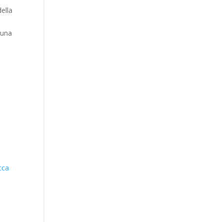
ella
 una
cca