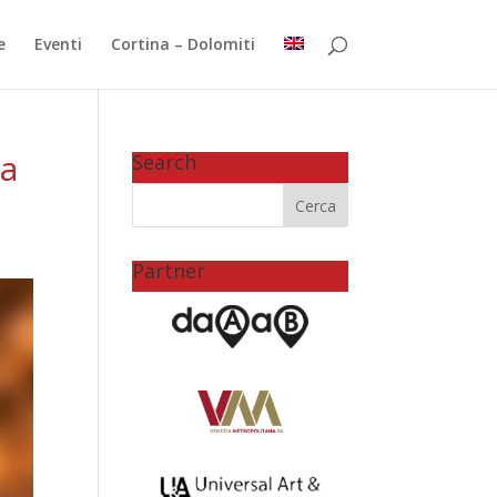
e
Eventi
Cortina – Dolomiti
la
Search
Partner