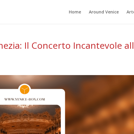
Home
Around Venice
Art
zia: Il Concerto Incantevole al
i