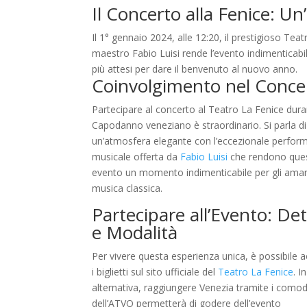
Il Concerto alla Fenice: U
Il 1° gennaio 2024, alle 12:20, il prestigioso Tea
maestro Fabio Luisi rende l’evento indimenticabile
più attesi per dare il benvenuto al nuovo anno.
Coinvolgimento nel Conce
Partecipare al concerto al Teatro La Fenice duran
Capodanno veneziano è straordinario. Si parla di
un’atmosfera elegante con l’eccezionale perfor
musicale offerta da
Fabio Luisi
che rendono que
evento un momento indimenticabile per gli amant
musica classica.
Partecipare all’Evento: Det
e Modalità
Per vivere questa esperienza unica, è possibile a
i biglietti sul sito ufficiale del
Teatro La Fenice
. In
alternativa, raggiungere Venezia tramite i comod
dell’ATVO permetterà di godere dell’evento