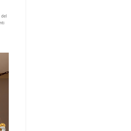
 del
nti