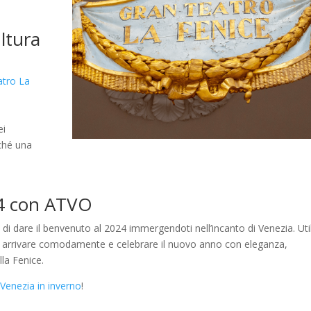
ultura
atro La
ei
nché una
4 con ATVO
 di dare il benvenuto al 2024 immergendoti nell’incanto di Venezia. Uti
 arrivare comodamente e celebrare il nuovo anno con eleganza,
lla Fenice.
a
Venezia in inverno
!