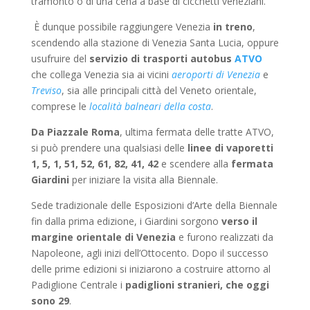
tramonto o di una cena a base di cicchetti veneziani.
È dunque possibile raggiungere Venezia
in treno
,
scendendo alla stazione di Venezia Santa Lucia, oppure
usufruire del
servizio di trasporti autobus
ATVO
che collega Venezia sia ai vicini
aeroporti di Venezia
e
Treviso
, sia alle principali città del Veneto orientale,
comprese le
località balneari della costa
.
Da Piazzale Roma
, ultima fermata delle tratte ATVO,
si può prendere una qualsiasi delle
linee di vaporetti
1, 5, 1, 51, 52, 61, 82, 41, 42
e scendere alla
fermata
Giardini
per iniziare la visita alla Biennale.
Sede tradizionale delle Esposizioni d’Arte della Biennale
fin dalla prima edizione, i Giardini sorgono
verso il
margine orientale di Venezia
e furono realizzati da
Napoleone, agli inizi dell’Ottocento. Dopo il successo
delle prime edizioni si iniziarono a costruire attorno al
Padiglione Centrale i
padiglioni stranieri, che oggi
sono 29
.